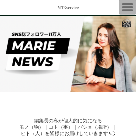
T
MTKservice
o
g
g
l
e
n
a
v
i
g
a
t
i
o
n
編集長の私が個人的に気になる
モノ（物）｜コト（事）｜バショ（場所）｜
ヒト（人）を皆様にお届けしていきます➴⡱